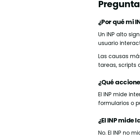
Preguntas
¿Por qué mi I
Un INP alto si
usuario interac
Las causas má
tareas, scripts
¿Qué acciones
El INP mide int
formularios o p
¿El INP mide 
No. El INP no m