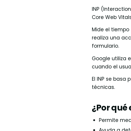
INP (Interactio
Core Web Vital
Mide el tiempo
realiza una acc
formulario.
Google utiliza
cuando el usuar
El INP se basa 
técnicas.
¿Por qué 
Permite medi
Ayuda a det