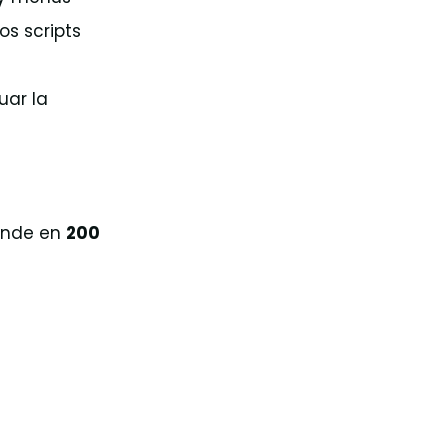
os scripts
uar la
onde en
200