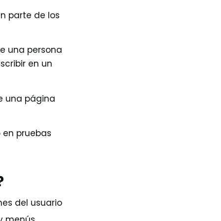
n parte de los
ue una persona
scribir en un
de una página
o en pruebas
?
es del usuario
 y menús