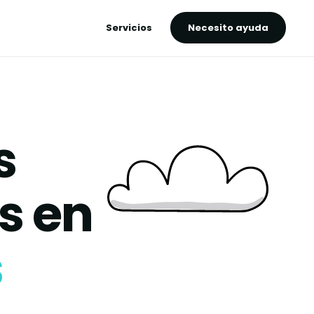
Servicios
Necesito ayuda
s
s en
s