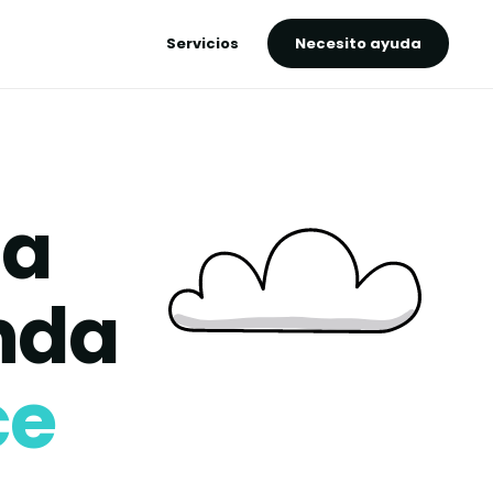
Servicios
Necesito ayuda
la
enda
ce