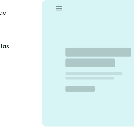
 de
stas