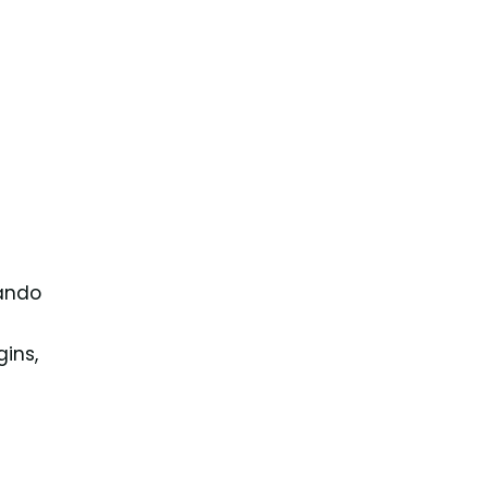
ando
ins,