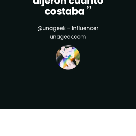
dijeron cuánto
”
costaba
@unageek – Influencer
unageek.com