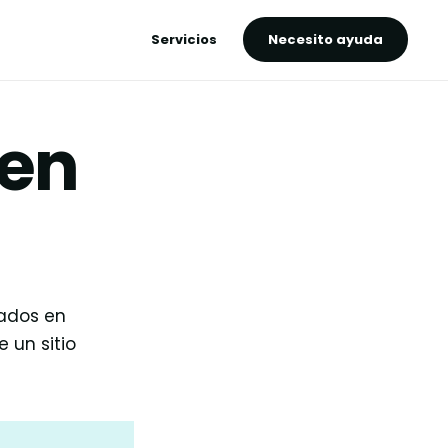
Servicios
Necesito ayuda
 en
cados en
 un sitio