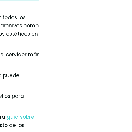
 todos los
e archivos como
os estáticos en
 el servidor más
do puede
ellos para
tra
guía sobre
sto de los