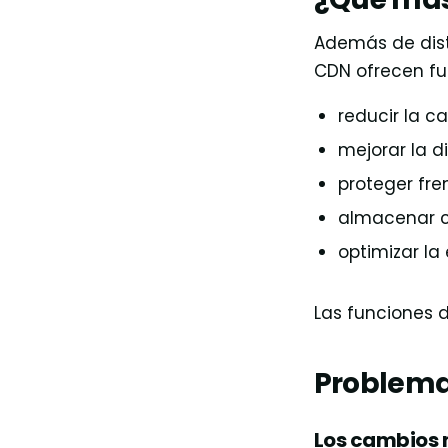
Además de dist
CDN ofrecen fu
reducir la ca
mejorar la di
proteger fre
almacenar c
optimizar la
Las funciones 
Problema
Los cambios n