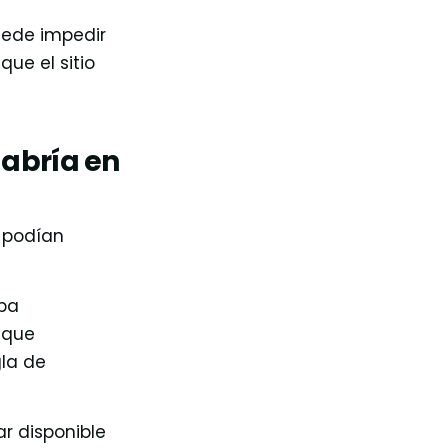
uede impedir
ue el sitio
 abría en
o podían
aba
 que
la de
ar disponible