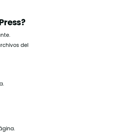
Press?
nte.
rchivos del
a.
ágina.