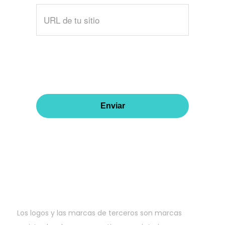
Por
favor
llena
este
campo
Los logos y las marcas de terceros son marcas