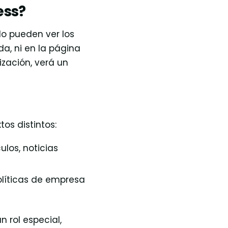
ess?
o pueden ver los
a, ni en la página
rización, verá un
s distintos:
los, noticias
olíticas de empresa
n rol especial,