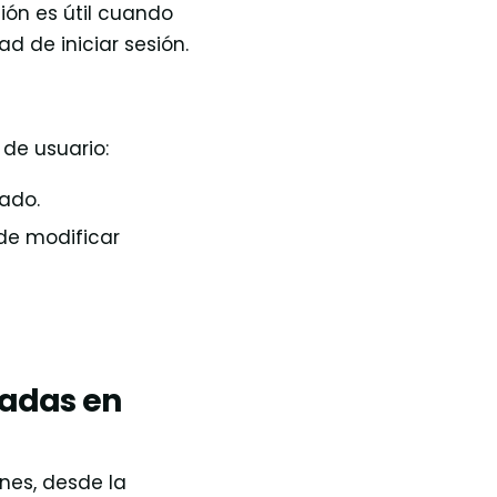
ón es útil cuando
d de iniciar sesión.
 de usuario:
vado.
ede modificar
vadas en
nes, desde la