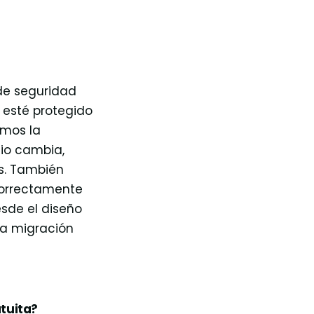
de seguridad
 esté protegido
amos la
nio cambia,
es. También
correctamente
esde el diseño
la migración
atuita?