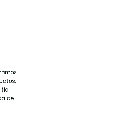
neramos
datos.
itio
ida de