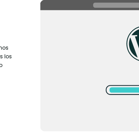
mos
s los
o