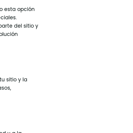
o esta opción
ciales.
rte del sitio y
olución
 sitio y la
asos,