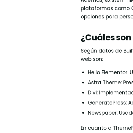
Además, existen mil
plataformas como C
opciones para person
¿Cuáles son
Según datos de
Bui
web son:
Hello Elementor: Ut
Astra Theme: Prese
Divi: Implementado
GeneratePress: Ad
Newspaper: Usado 
En cuanto a ThemeFo