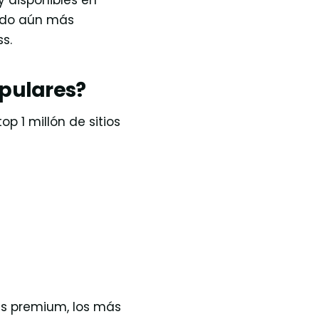
y disponibles en
ndo aún más
s.
pulares?
op 1 millón de sitios
as premium, los más