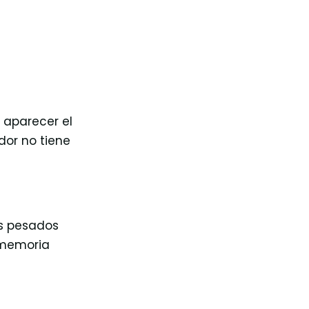
 aparecer el
dor no tiene
ns pesados
e memoria