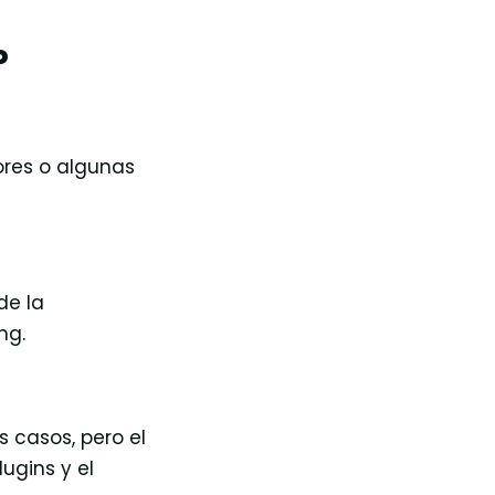
P
ores o algunas
de la
ng.
casos, pero el
ugins y el