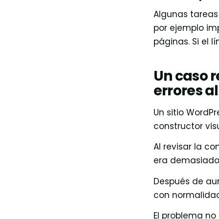
Algunas tareas
por ejemplo imp
páginas. Si el 
Un caso r
errores a
Un sitio WordPr
constructor visu
Al revisar la c
era demasiado 
Después de aume
con normalidad
El problema no