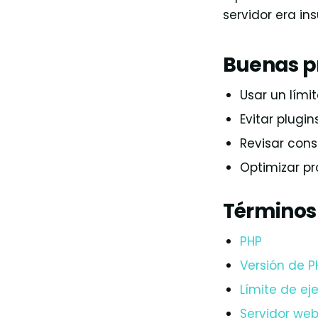
servidor era ins
Buenas p
Usar un lím
Evitar plugin
Revisar cons
Optimizar p
Términos
PHP
Versión de P
Límite de ej
Servidor we