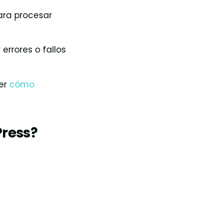
ara procesar
errores o fallos
ver
cómo
Press?