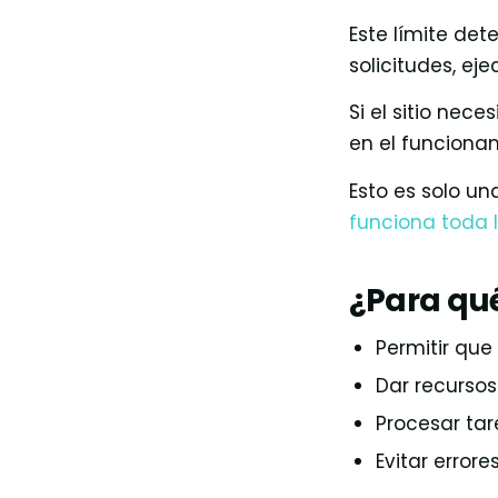
Este límite det
solicitudes, ej
Si el sitio nec
en el funciona
Esto es solo un
funciona toda 
¿Para qu
Permitir qu
Dar recursos
Procesar tar
Evitar error