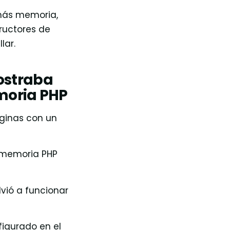
más memoria,
ructores de
lar.
mostraba
emoria PHP
áginas con un
e memoria PHP
lvió a funcionar
figurado en el