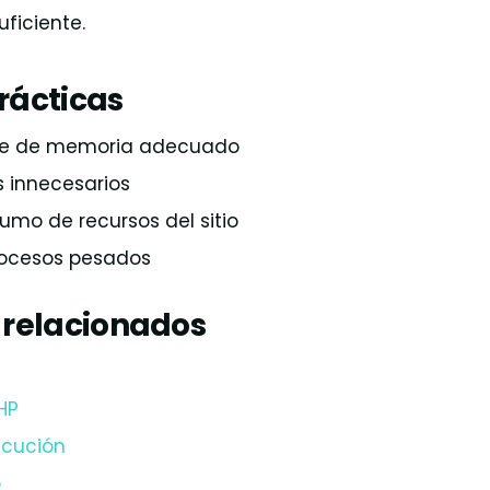
uficiente.
rácticas
ite de memoria adecuado
s innecesarios
umo de recursos del sitio
rocesos pesados
 relacionados
HP
ecución
b